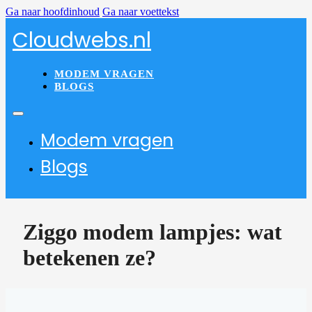
Ga naar hoofdinhoud
Ga naar voettekst
Cloudwebs.nl
MODEM VRAGEN
BLOGS
Modem vragen
Blogs
Ziggo modem lampjes: wat
betekenen ze?