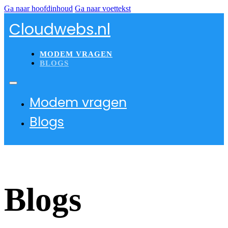
Ga naar hoofdinhoud
Ga naar voettekst
Cloudwebs.nl
MODEM VRAGEN
BLOGS
Modem vragen
Blogs
Blogs