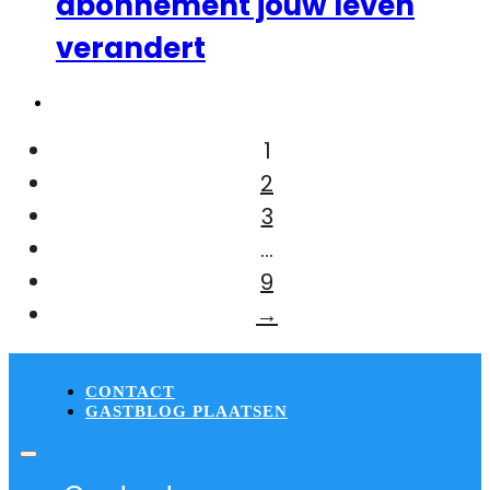
abonnement jouw leven
verandert
1
2
3
…
9
→
CONTACT
GASTBLOG PLAATSEN