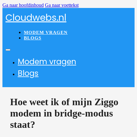
Ga naar hoofdinhoud
Ga naar voettekst
Cloudwebs.nl
MODEM VRAGEN
BLOGS
Modem vragen
Blogs
Hoe weet ik of mijn Ziggo
modem in bridge-modus
staat?