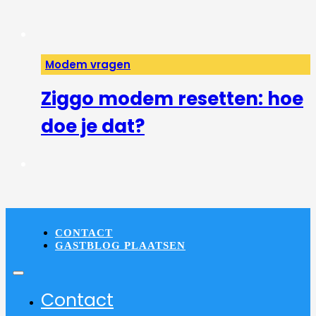
Modem vragen
Ziggo modem resetten: hoe
doe je dat?
CONTACT
GASTBLOG PLAATSEN
Contact